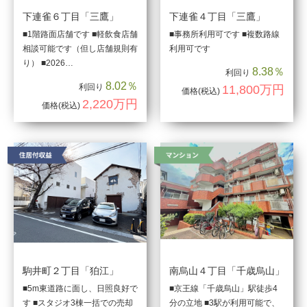
下連雀６丁目「三鷹」
下連雀４丁目「三鷹」
■1階路面店舗です ■軽飲食店舗
■事務所利用可です ■複数路線
相談可能です（但し店舗規則有
利用可です
り） ■2026…
8.38％
利回り
8.02％
利回り
11,800万円
価格
(税込)
2,220万円
価格
(税込)
駒井町２丁目「狛江」
南烏山４丁目「千歳烏山」
■5m東道路に面し、日照良好で
■京王線「千歳烏山」駅徒歩4
す ■スタジオ3棟一括での売却
分の立地 ■3駅が利用可能で、