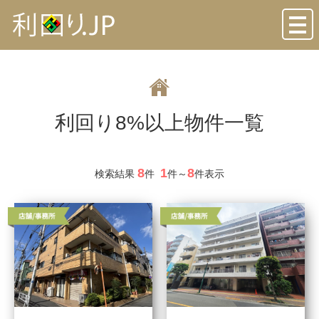
toggl
navig
利回り8%以上物件一覧
8
1
8
検索結果
件
件～
件表示