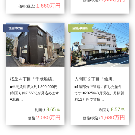
価格
(税込)
1,660万円
価格
(税込)
桜丘４丁目「千歳船橋」
入間町２丁目「仙川」
■年間賃料収入約1,800,000円
■1階部分で道路に面した物件
(利回り約7.56%)が見込めます
です ■2025年3月現在、月額賃
■北東…
料12万円で賃貸…
8.65％
8.57％
利回り
利回り
2,080万円
1,680万円
価格
価格
(税込)