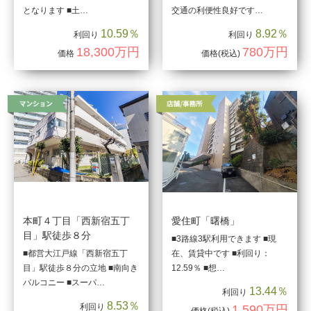
となります ■土…
交通の利便性良好です…
10.59％
8.92％
利回り
利回り
18,300万円
780万円
価格
価格
(税込)
本町４丁目「西新宿五丁
愛住町「曙橋」
目」駅徒歩８分
■3路線3駅利用できます ■現
■都営大江戸線「西新宿五丁
在、賃貸中です ■利回り：
目」駅徒歩８分の立地 ■南向き
12.59％ ■想…
バルコニー ■スーパ…
13.44％
利回り
8.53％
利回り
1,590万円