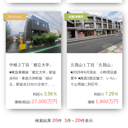
中根２丁目「都立大学」
久我山１丁目「久我山」
■東急東横線「都立大学」駅徒
■2026年6月現在、小料理店盛
歩9分・東急大井町線「緑が
業中 ■路面1階店舗で、いろい
丘」駅徒歩12分の立地で、…
ろな用途に対応可…
3.56％
7.29％
利回り
利回り
27,000万円
1,900万円
価格
(税込)
価格
20
1
20
検索結果
件
件～
件表示