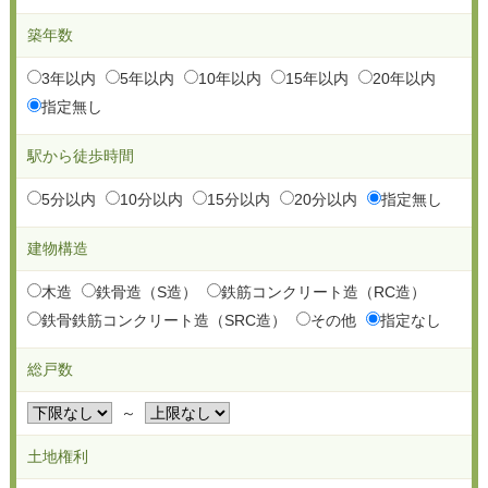
築年数
3年以内
5年以内
10年以内
15年以内
20年以内
指定無し
駅から徒歩時間
5分以内
10分以内
15分以内
20分以内
指定無し
建物構造
木造
鉄骨造（S造）
鉄筋コンクリート造（RC造）
鉄骨鉄筋コンクリート造（SRC造）
その他
指定なし
総戸数
～
土地権利