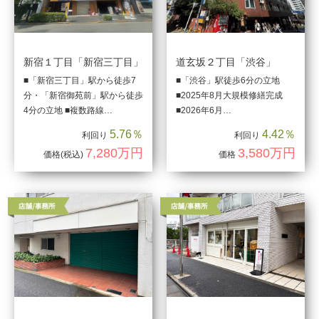
新宿１丁目「新宿三丁目」
道玄坂２丁目「渋谷」
■「新宿三丁目」駅から徒歩7
■「渋谷」駅徒歩6分の立地
分・「新宿御苑前」駅から徒歩
■2025年8月大規模修繕完成
4分の立地 ■複数路線…
■2026年6月…
5.76％
4.42％
利回り
利回り
7,280万円
3,580万円
価格
(税込)
価格