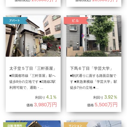
価格
(税込)
価格
(税込)
太子堂５丁目「三軒茶屋」
下馬６丁目「学芸大学」
■田園都市線「三軒茶屋」駅へ
■駒沢通りに面する路面店舗で
徒歩8分の立地です ■2路線2駅
す ■東急東横線「学芸大学」駅
利用可能で、通勤・…
徒歩7分の立地 ■…
4.1％
3.92％
利回り
利回り
3,980万円
5,500万円
価格
価格