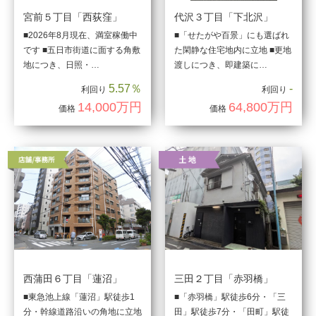
宮前５丁目「西荻窪」
代沢３丁目「下北沢」
■2026年8月現在、満室稼働中
■「せたがや百景」にも選ばれ
です ■五日市街道に面する角敷
た閑静な住宅地内に立地 ■更地
地につき、日照・…
渡しにつき、即建築に…
5.57％
-
利回り
利回り
14,000万円
64,800万円
価格
価格
西蒲田６丁目「蓮沼」
三田２丁目「赤羽橋」
■東急池上線「蓮沼」駅徒歩1
■「赤羽橋」駅徒歩6分・「三
分・幹線道路沿いの角地に立地
田」駅徒歩7分・「田町」駅徒