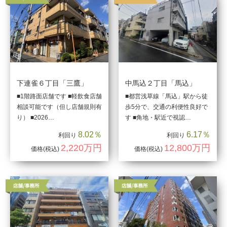
下連雀６丁目「三鷹」
中馬込２丁目「馬込」
■1階路面店舗です ■軽飲食店舗
■都営浅草線「馬込」駅から徒
相談可能です（但し店舗規則有
歩5分で、交通の利便性良好で
り） ■2026…
す ■角地・駅近で視認…
8.02％
6.17％
利回り
利回り
2,220万円
12,800万円
価格
(税込)
価格
(税込)