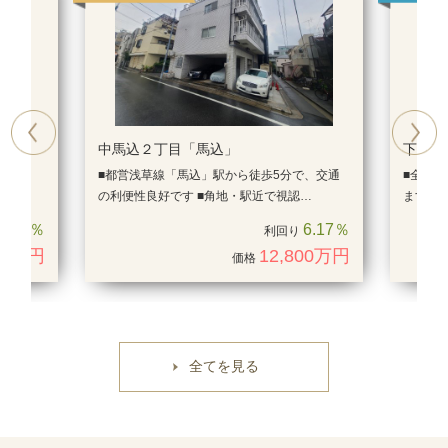
Previous
Next
中馬込２丁目「馬込」
下高井
10分
■都営浅草線「馬込」駅から徒歩5分で、交通
■全戸
の利便性良好です ■角地・駅近で視認…
ます 
4.66％
6.17％
利回り
80万円
12,800万円
価格
全てを見る