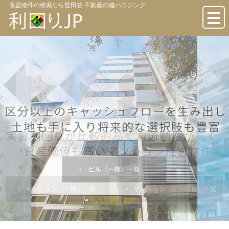
収益物件の検索なら世田谷 不動産の健ハウジング
toggl
navig