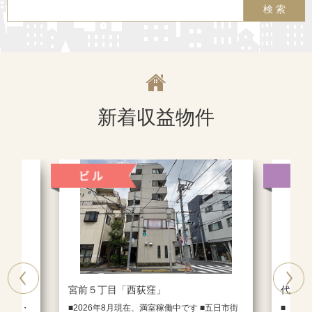
新着収益物件
Previous
Next
宮前５丁目「西荻窪」
代沢３
歩7分・
■2026年8月現在、満室稼働中です ■五日市街
■「せ