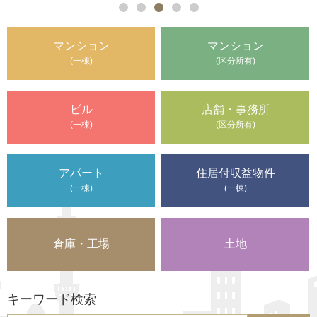
マンション
マンション
(一棟)
(区分所有)
ビル
店舗・事務所
(一棟)
(区分所有)
アパート
住居付収益物件
(一棟)
(一棟)
倉庫・工場
土地
キーワード検索