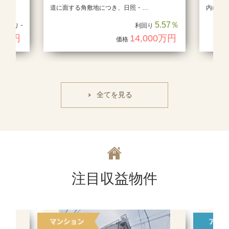
…
道に面する角敷地につき、日照・…
内に立
-
5.57％
利回り
利回り
80万円
14,000万円
価格
全てを見る
注目収益物件