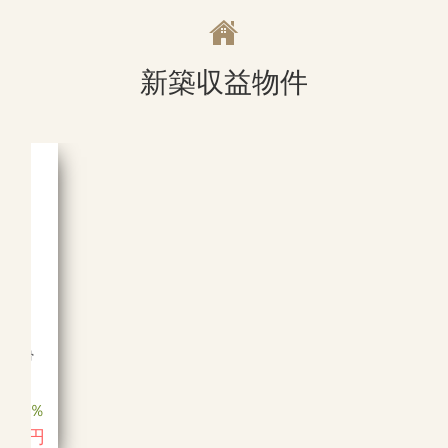
新築収益物件
築・鉄骨
3.9％
り
10万円