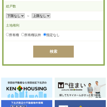
総戸数
～
土地権利
所有権
所有権以外
指定なし