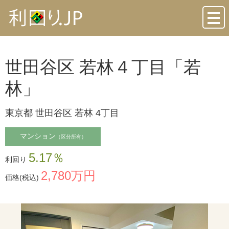
toggl
navig
世田谷区 若林４丁目「若
林」
東京都 世田谷区 若林 4丁目
マンション
（区分所有）
5.17％
利回り
2,780万円
価格
(税込)