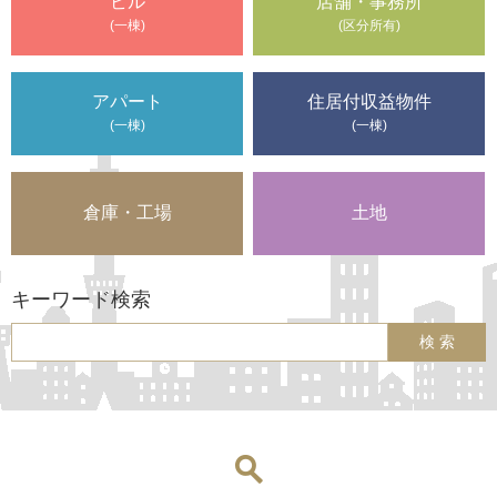
ビル
店舗・事務所
(一棟)
(区分所有)
アパート
住居付収益物件
(一棟)
(一棟)
倉庫・工場
土地
キーワード検索